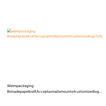
Welmpackaging
BolsadepapelkraftAcceptasmallamountofcustomizedlogo1
20gbrownkraftpaperwhitekraftpaperkraftpaperbags