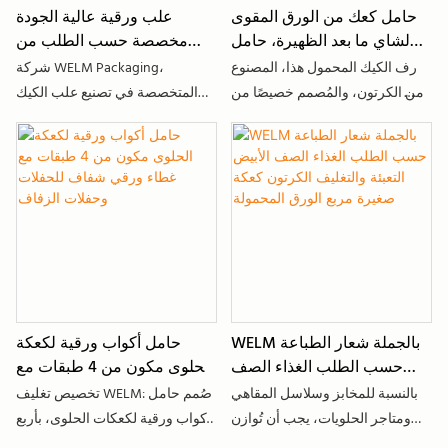
حامل كعك من الورق المقوى
علب ورقية عالية الجودة
لشاي ما بعد الظهيرة، حامل
مخصصة حسب الطلب من
كعك مخصص محمول
المصنع، مناسبة للكيك
رف الكيك المحمول هذا، المصنوع
شركة WELM Packaging،
والحلويات والمواد الغذائية
من الكرتون، والمُصمم خصيصًا من
المتخصصة في تصنيع علب الكيك
WELM، مُصمم خصيصًا للمخابز
الآمنة غذائيًا: هل تبحث عن علبة كيك
والمقاهي ومحلات الشاي ومنظمي
أو عبوة حلويات مثالية لمخبزك أو
الفعاليات وخدمات تقديم الطعام. إنه
مقهاك أو مناسبتك الخاصة؟ تقدم
الرفيق الأمثل لشاي ما بعد الظهيرة،
WELM Packaging علب كيك
إذ يجمع بين العرض الأنيق وسهولة
وحلويات عالية الجودة مصممة
الحمل العملية والهوية التجارية
خصيصًا لتجمع بين المتانة والسلامة
المُخصصة. هذه الرفوف مثالية
الغذائية والمظهر الأنيق. هذه العلب
لعرض الكيك الشخصي، أو الكب
مثالية لجميع أنواع الحلويات، من
كيك، أو الماكرون، أو المعجنات
كيك أعياد الميلاد والكب كيك إلى
WELM بالجملة شعار الطباعة
حامل أكواب ورقية لكعكة
الصغيرة، كما يُمكنها تعزيز خدمة
الشوكولاتة، وهي مصنوعة من ورق
حسب الطلب الغذاء الصف
الحلوى مكون من 4 طبقات مع
تقديم الحلويات في حفلات ما بعد
فاخر آمن غذائيًا، وصديقة للبيئة
الأبيض التعبئة والتغليف
غطاء ورقي شفاف للحفلات
الظهيرة في المقاهي والحفلات
تمامًا، ويمكن تخصيصها بشعارك أو
بالنسبة للمخابز وسلاسل المقاهي
تخصيص تغليف WELM: صُمم حامل
الكرتون كعكة صغيرة مربع
وحفلات الزفاف
وفعاليات الشركات أو طلبات الطعام
تصميم علامتك التجارية.
ومتاجر الحلويات، يجب أن تُوازن
أكواب ورقية لكعكات الحلوى، بأربع
الورق المحمولة
الجاهز. بفضل موادها الصديقة للبيئة
عبوات الكب كيك المحمولة بين
طبقات، خصيصًا للحفلات وحفلات