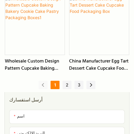
Tiered Desserts Stand
Transparent And Paper
Cover
Wholesale Custom Design
China Manufacturer Egg Tart
Pattern Cupcake Baking
Dessert Cake Cupcake Food
Bakery Cookie Cake Pastry
Packaging Box
Packaging Boxes1
1
2
3
أرسل استفسارك
اسم
البريد الإلكتروني