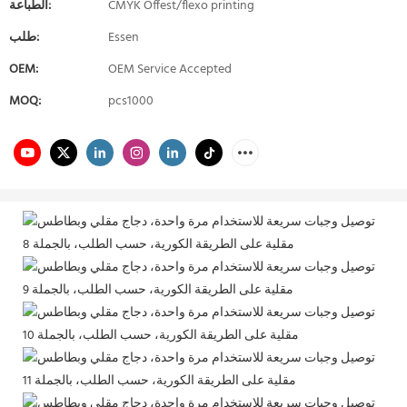
CMYK Offest/flexo printing
الطباعة:
Essen
طلب:
OEM:
OEM Service Accepted
MOQ:
pcs1000