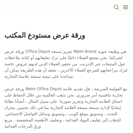
ورقة عرض مستودع المكتب
ورقة عرض Office Depot تعزيز سمعة Welm Brand هي وظيفة حيوية
لشركتنا. نحن نشجع العملاء دائمًا على ترك تعليقاتهم أو كتابة ملاحظات
حول المنتجات عبر الإنترنت. من تحفيز العملاء الذين لديهم عروض خاصة
لترك مراجعاتهم للمرجع العملاء الآخرين ، نعتقد أن هذه الطريقة يمكن أن
تساعدنا على تنمية سمعة علامتنا التجارية.
ورقة عرض Welm Office Depot مع العولمة السريعة ، فإن تقديم علامة
تجارية تنافسية أمر ضروري. نحن نذهب العالمية من خلال الحفاظ على
اتساق العلامة التجارية وتعزيز صورتنا. على سبيل المثال ، أنشأنا نظامًا
إيجابيًا لإدارة سمعة سمعة العلامة التجارية بما في ذلك تحسين محرك
البحث ، وتسويق موقع الويب ، وتسويق وسائل التواصل الاجتماعي.
للذهاب إلى تغليف المواد الغذائية ، وتغليف الأطعمة المخصصة ، مربع
ورق الدرجات الغذائية