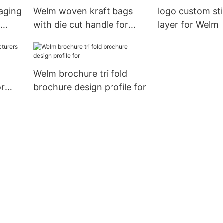
kaging
Welm woven kraft bags
logo custom sti
r
with die cut handle for
layer for Welm
sale
Welm brochure tri fold
or
brochure design profile for