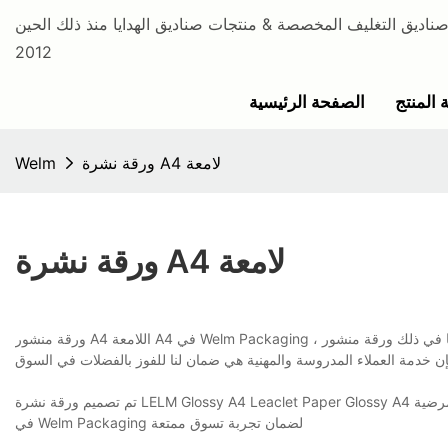
اديق التغليف المخصصة & منتجات صناديق الهدايا منذ ذلك الحين
2012
 المنتج
الصفحة الرئيسية
ورقة نشرة A4 لامعة
Welm
ورقة نشرة A4 لامعة
ورقة منشور A4 اللامعة A4 في Welm Packaging ، ونحن نؤمن دائمًا بمبدأ "الجودة أولاً ، كل العميل". إلى جانب ضمان الجودة للمنتجات بما في ذلك ورقة منشور A4
تم تصميم ورقة نشرة LELM Glossy A4 Leaclet Paper Glossy A4 لتلبية جميع رغبات واستكشافات عملائنا. لتحقيق ذلك ، نهدف إلى توفير أفضل خدمة ممكنة ومرضية
في Welm Packaging لضمان تجربة تسوق ممتعة