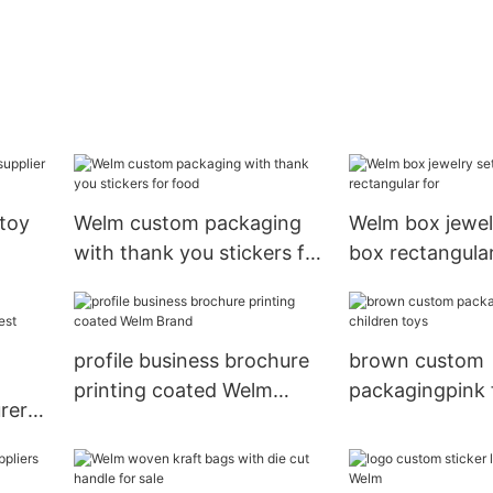
toy
Welm custom packaging
Welm box jewelr
with thank you stickers for
box rectangular
food
profile business brochure
brown custom
printing coated Welm
packagingpink f
rer
Brand
toys
t