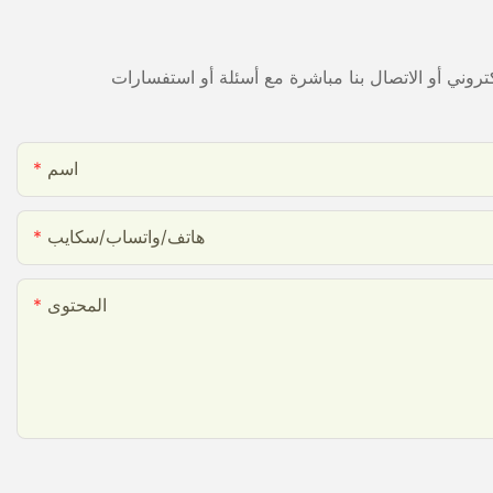
اسم
هاتف/واتساب/سكايب
المحتوى