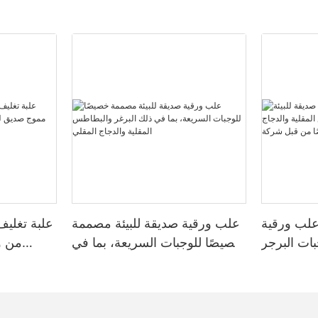
لب ورقية
علب ورقية صديقة للبيئة مصممة
علبة تغلي
بات البرجر
خصيصًا للوجبات السريعة، بما في
من و
ة والدجاج
ذلك البرغر والبطاطس المقلية
ومطبو
ًا من قبل
والدجاج المقلي
WELM.