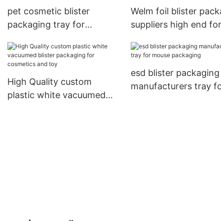
pet cosmetic blister
Welm foil blister pac
packaging tray for
suppliers high end fo
cosmetics and toy
hardware tool
esd blister packaging
High Quality custom
manufacturers tray f
plastic white vacuumed
mouse packaging
blister packaging for
cosmetics and toy