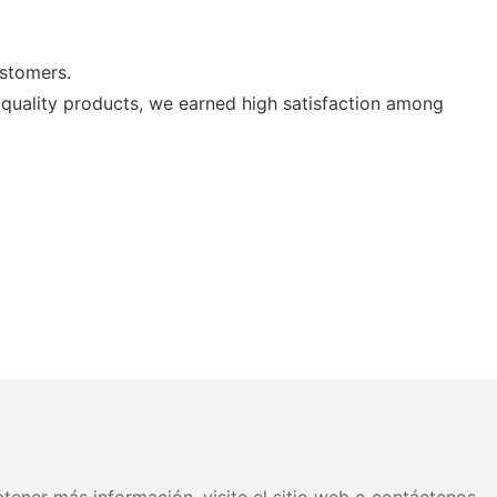
ustomers.
s quality products, we earned high satisfaction among
tener más información, visite el sitio web o contáctenos