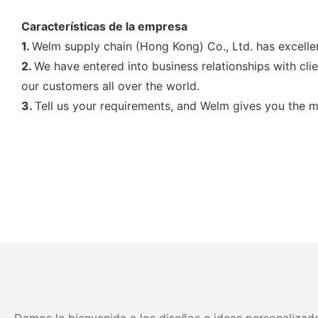
Características de la empresa
1.
Welm supply chain (Hong Kong) Co., Ltd. has excellen
2.
We have entered into business relationships with cli
our customers all over the world.
3.
Tell us your requirements, and Welm gives you the mo
Damos la bienvenida a los diseños e ideas personalizado