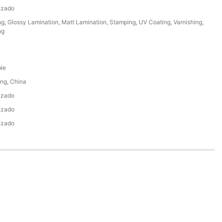
izado
g, Glossy Lamination, Matt Lamination, Stamping, UV Coating, Varnishing,
ng
le
ng, China
izado
izado
izado