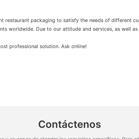
t restaurant packaging to satisfy the needs of different c
ents worldwide. Due to our attitude and services, as well a
st professional solution. Ask online!
Contáctenos
s y es capaz de atender los requisitos específicos. Para ob