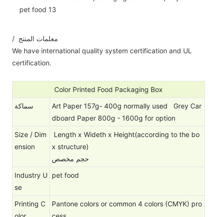
/ معلمات المنتج
We have international quality system certification and UL
certification.
Color Printed Food Packaging Box
سماكة
Art Paper 157g- 400g normally used Grey Car
dboard Paper 800g - 1600g for option
Size / Dim
Length x Wideth x Height(according to the bo
ension
x structure)
حجم مخصص
Industry U
pet food
se
Printing C
Pantone colors or common 4 colors (CMYK) pro
olor
cess