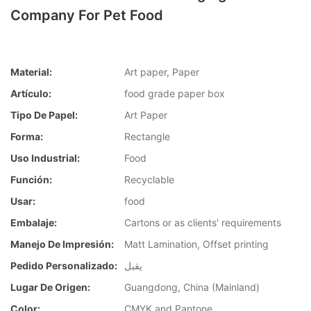
Company For Pet Food
Material:
Art paper, Paper
Artículo:
food grade paper box
Tipo De Papel:
Art Paper
Forma:
Rectangle
Uso Industrial:
Food
Función:
Recyclable
Usar:
food
Embalaje:
Cartons or as clients' requirements
Manejo De Impresión:
Matt Lamination, Offset printing
Pedido Personalizado:
يقبل
Lugar De Origen:
Guangdong, China (Mainland)
Color:
CMYK and Pantone