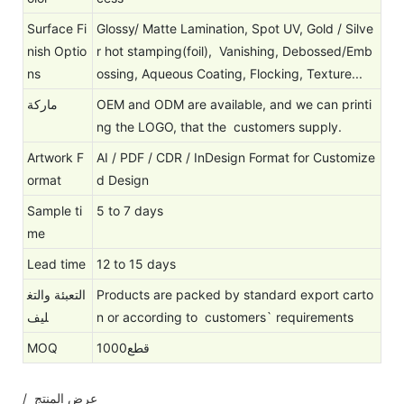
Surface Fi
Glossy/ Matte Lamination, Spot UV, Gold / Silve
nish Optio
r hot stamping(foil), Vanishing, Debossed/Emb
ns
ossing, Aqueous Coating, Flocking, Texture...
ماركة
OEM and ODM are available, and we can printi
ng the LOGO, that the customers supply.
Artwork F
AI / PDF / CDR / InDesign Format for Customize
ormat
d Design
Sample ti
5 to 7 days
me
Lead time
12 to 15 days
التعبئة والتغ
Products are packed by standard export carto
ليف
n or according to customers` requirements
MOQ
1000قطع
/ عرض المنتج