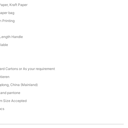
Paper, Kraft Paper
paper bag
 Printing
Length Handle
lable
ard Cartons or As your requirement
tieren
dong, China (Mainland)
and pantone
m Size Accepted
pcs