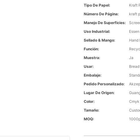
Tipo De Papel:
Kraft 
Número De Página:
kraft 
Manejo De Superficies:
Screen
Uso Industrial:
Essen
Sellado & Mango:
Hand 
Función:
Recyc
Muestra:
Ja
Usar:
Bread
Embalaje:
Stand
Pedido Personalizado:
Akzep
Lugar De Origen:
Guang
Color:
Cmyk 
Tamaño:
Custo
MOQ:
1000