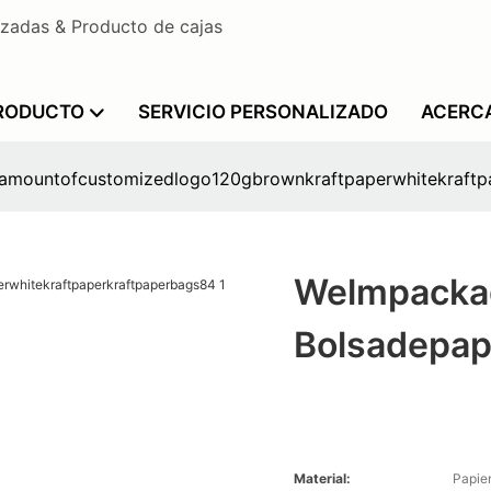
izadas & Producto de cajas
PRODUCTO
SERVICIO PERSONALIZADO
ACERC
lamountofcustomizedlogo120gbrownkraftpaperwhitekraftp
Welmpacka
Bolsadepap
Material:
Papie