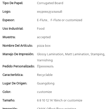
Tipo De Papel:
Corrugated Board
Logo:
индивидуальный
Espesor:
E-Flute、F-Flute or customized
Uso Industrial:
Food
Muestra:
accepted
Nombre Del Artículo:
pizza box
Manejo De Impresión:
Glossy Lamination, Matt Lamination, Stamping,
Varnishing
Pedido Personalizado:
Принимать
Característica:
Recyclable
Lugar De Origen:
Guangdong
Color:
customize
Tamaño:
6 8 10 12 14 16inch or customize