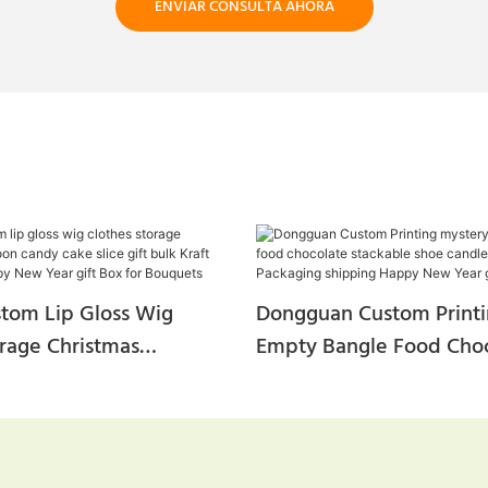
ENVIAR CONSULTA AHORA
stom Lip Gloss Wig
Dongguan Custom Printi
orage Christmas
Empty Bangle Food Cho
andy Cake Slice Gift
Stackable Shoe Candle C
 Paper Mailer Happy New
Corrugated Packaging S
Box For Bouquets
Happy New Year Gift B