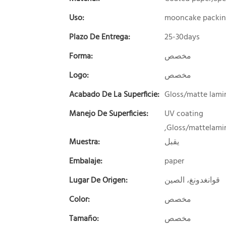
Uso:
mooncake packi
Plazo De Entrega:
25-30days
Forma:
مخصص
Logo:
مخصص
Acabado De La Superficie:
Gloss/matte lamin
Manejo De Superficies:
UV coating
,Gloss/mattelamin
Muestra:
يقبل
Embalaje:
paper
Lugar De Origen:
قوانغدونغ، الصين
Color:
مخصص
Tamaño:
مخصص