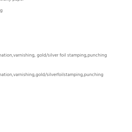
ng
ation,varnishing, gold/silver foil stamping,punching
ation,varnishing,gold/silverfoilstamping,punching