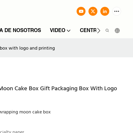
A DE NOSOTROS
VIDEO
CENTRO DE INFORM
box with logo and printing
Moon Cake Box Gift Packaging Box With Logo
t wrapping moon cake box
cialty paper