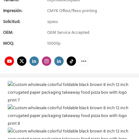
Tamaño:
персонализирани
Impresión:
CMYK Offest/flexo printing
Solicitud:
храна
OEM:
OEM Service Accepted
MOQ:
1000бр