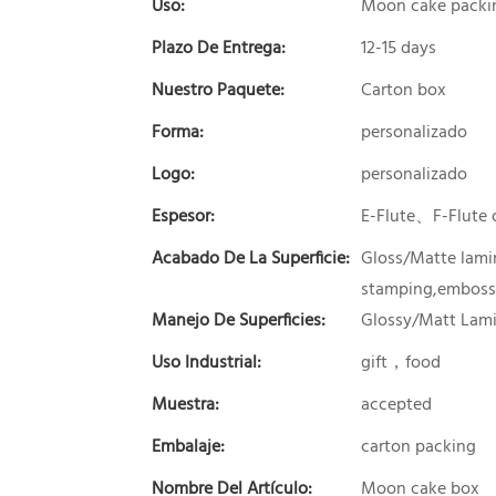
Uso:
Moon cake packi
Plazo De Entrega:
12-15 days
Nuestro Paquete:
Carton box
Forma:
personalizado
Logo:
personalizado
Espesor:
E-Flute、F-Flute 
Acabado De La Superficie:
Gloss/Matte lamin
stamping,embossi
Manejo De Superficies:
Glossy/Matt Lami
Uso Industrial:
gift，food
Muestra:
accepted
Embalaje:
carton packing
Nombre Del Artículo:
Moon cake box