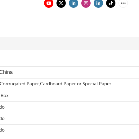
China
,Corrrugated Paper,Cardboard Paper or Special Paper
 Box
ado
ado
ado