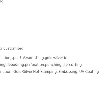
ng
or customized
ation,spot UV,varnishing,gold/silver foil
ng,debossing,perforation,punching,die-cutting
nation, Gold/Silver Hot Stamping, Embossing, UV Coating