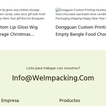
stom Lip Gloss Wig
Dongguan Custom Printi
orage Christmas
Empty Bangle Food Cho
andy Cake Slice Gift
Stackable Shoe Candle C
 Paper Mailer Happy New
Corrugated Packaging S
Box For Bouquets
Happy New Year Gift B
Listo para trabajar con nosotros?
Info@welmpacking.com
Empresa
Productos