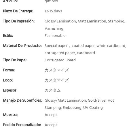
Artículo:
gift box
Plazo De Entrega:
12-15 days
Tipo De Impresión:
Glossy Lamination, Matt Lamination, Stamping,
Varnishing
Estilo:
Fashionable
Material Del Producto:
Special paper，coated paper, white cardboard,
corrugated paper, cardboard
Tipo De Papel:
Corrugated Board
Forma:
カスタマイズ
Logo:
カスタマイズ
Espesor:
カスタム
Manejo De Superficies:
Glossy/Matt Lamination, Gold/Silver Hot
Stamping, Embossing, UV Coating
Muestra:
Accept
Pedido Personalizado:
Accept