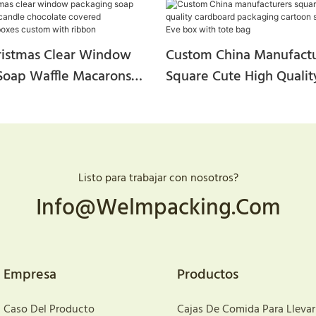
istmas Clear Window
Custom China Manufactu
Soap Waffle Macarons
Square Cute High Qualit
colate Covered
Cardboard Packaging Car
es Gift Boxes Custom
Christmas Eve Box With
n
Listo para trabajar con nosotros?
Info@welmpacking.com
Empresa
Productos
Caso Del Producto
Cajas De Comida Para Llevar