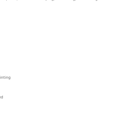
inting
ed