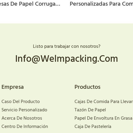
sas De Papel Corrugado
Personalizadas Para Co
limenticio Con Logotipo
Rápida, Como Hamburgu
rsonalizado Y Ecológico
Papas Fritas Y Pollo Frito
Listo para trabajar con nosotros?
Info@welmpacking.com
Empresa
Productos
Caso Del Producto
Cajas De Comida Para Llevar
Servicio Personalizado
Tazón De Papel
Acerca De Nosotros
Papel De Envoltura En Grasa
Centro De Información
Caja De Pastelería