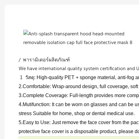
/ พารามิเตอร์ผลิตภัณฑ์
We have international quality system certification and UL
1
วัสดุ: High-quality PET + sponge material, anti-fog a
2.Comfortable: Wrap-around design, full coverage, soft s
3.Complete Coverage: Full-length provides more comple
4.Mutifunction: It can be worn on glasses and can be u
stress Suitable for home, shop or dental medical use.
5.Easy to Use: Just remove the face cover from the pack
protective face cover is a disposable product, please do 