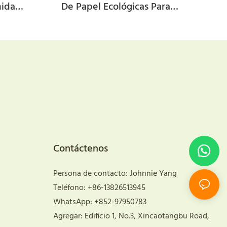
mida
De Papel Ecológicas Para
esas,
Hamburguesas, Papas Fritas Y Pollo
.
Frito Para Llevar De Comida Rápida
Personalizada
Contáctenos
Persona de contacto: Johnnie Yang
Teléfono: +86-13826513945
WhatsApp: +852-97950783
Agregar: Edificio 1, No.3, Xincaotangbu Road,