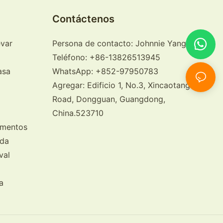
Contáctenos
evar
Persona de contacto: Johnnie Yang
Teléfono: +86-13826513945
asa
WhatsApp: +852-97950783
Agregar: Edificio 1, No.3, Xincaotangbu
Road, Dongguan, Guangdong,
China.523710
imentos
ida
val
a