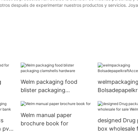
osotros después de experimentar nuestros productos y servicios. Joy
g
Welm packaging food
welmpackagin
blister packaging
Bolsadepapelkr
clamshells hardware
smallamountof
ogo120gbrownk
Welm manual paper
whitekraftpape
cs
designed Drug
brochure book for
bags5
h pvc
box wholesale f
ank
Welm