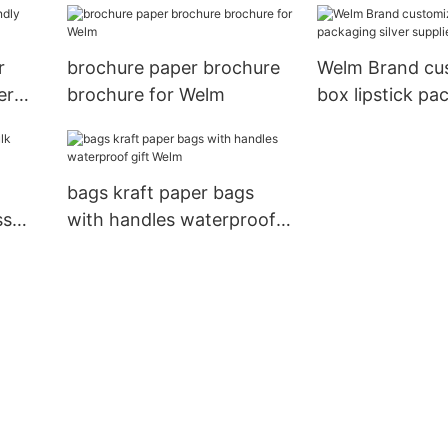
r
brochure paper brochure
Welm Brand cu
er
brochure for Welm
box lipstick pa
silver supplier
bags kraft paper bags
ss
with handles waterproof
gift Welm