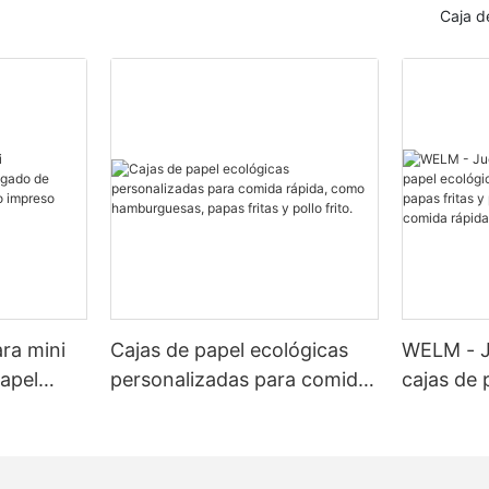
Caja d
ra mini
Cajas de papel ecológicas
WELM - J
apel
personalizadas para comida
cajas de 
o
rápida, como hamburguesas,
para ham
otipo
papas fritas y pollo frito.
fritas y p
ado y
de comid